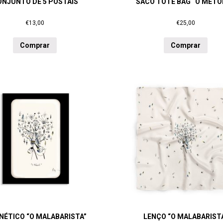
ONJUNTO DE 5 POSTAIS
SACO TOTE BAG “O MÉTO
€
13,00
€
25,00
Comprar
Comprar
ÉTICO “O MALABARISTA”
LENÇO “O MALABARIST