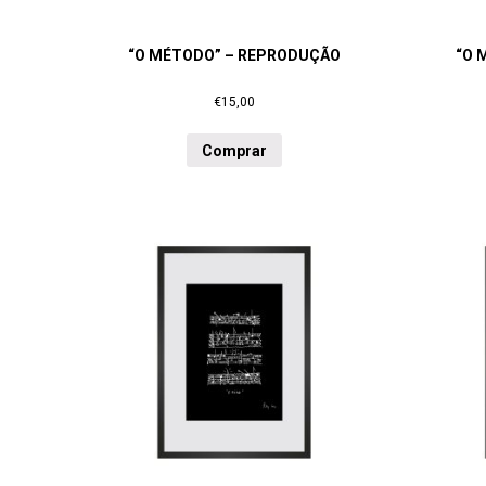
“O MÉTODO” – REPRODUÇÃO
“O 
€
15,00
Comprar