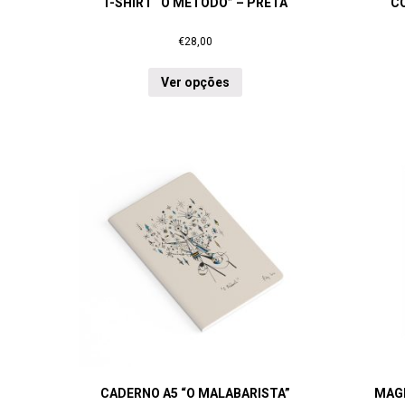
T-SHIRT “O MÉTODO” – PRETA
C
€
28,00
Ver opções
CADERNO A5 “O MALABARISTA”
MAGN