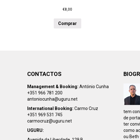
€
8,00
Comprar
CONTACTOS
BIOGR
Management & Booking:
António Cunha
+351 966 781 200
antoniocunha@uguru.net
International Booking:
Carmo Cruz
tem conh
+351 969 531 745
de porta
carmocruz@uguru.net
ter conv
UGURU:
como ac
ou Beth 
Avenida da Liberdade, 129 B,