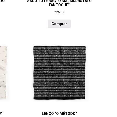
DO”
SACO TOTE BAG “O MALABARISTA/ O
FANTOCHE”
€
25,00
Comprar
A”
LENÇO “O MÉTODO”