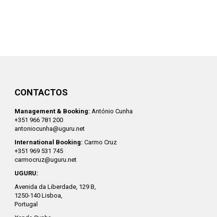
CONTACTOS
Management & Booking:
António Cunha
+351 966 781 200
antoniocunha@uguru.net
International Booking:
Carmo Cruz
+351 969 531 745
carmocruz@uguru.net
UGURU:
Avenida da Liberdade, 129 B,
1250-140 Lisboa,
Portugal