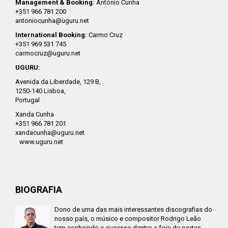
Management & Booking:
António Cunha
+351 966 781 200
antoniocunha@uguru.net
International Booking:
Carmo Cruz
+351 969 531 745
carmocruz@uguru.net
UGURU:
Avenida da Liberdade, 129 B,
1250-140 Lisboa,
Portugal
Xanda Cunha
+351 966 781 201
xandacunha@uguru.net
www.uguru.net
BIOGRAFIA
Dono de uma das mais interessantes discografias do
nosso país, o músico e compositor Rodrigo Leão
tem conhecido o sucesso dentro e fora de portas,