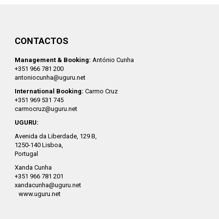
CONTACTOS
Management & Booking:
António Cunha
+351 966 781 200
antoniocunha@uguru.net
International Booking:
Carmo Cruz
+351 969 531 745
carmocruz@uguru.net
UGURU:
Avenida da Liberdade, 129 B,
1250-140 Lisboa,
Portugal
Xanda Cunha
+351 966 781 201
xandacunha@uguru.net
www.uguru.net