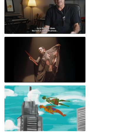
Rodrigo Leão speaks about EPK “A Estranha Beleza da Vida”
Rodrigo Leão - "Voz de Sal". feat. Martirio (Official Video)