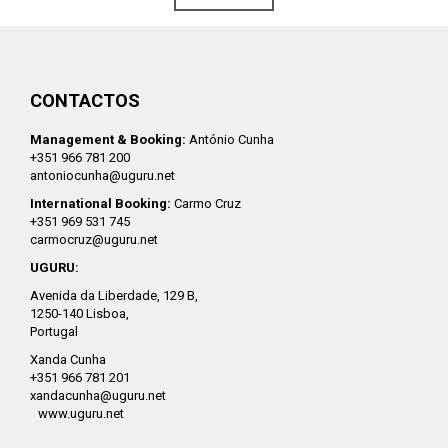
CONTACTOS
Management & Booking:
António Cunha
+351 966 781 200
antoniocunha@uguru.net
International Booking:
Carmo Cruz
+351 969 531 745
carmocruz@uguru.net
UGURU:
Avenida da Liberdade, 129 B,
1250-140 Lisboa,
Portugal
Xanda Cunha
+351 966 781 201
xandacunha@uguru.net
www.uguru.net