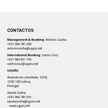
CONTACTOS
Management & Booking:
António Cunha
+351 966 781 200
antoniocunha@uguru.net
International Booking:
Carmo Cruz
+351 969 531 745
carmocruz@uguru.net
UGURU:
Avenida da Liberdade, 129 B,
1250-140 Lisboa,
Portugal
Xanda Cunha
+351 966 781 201
xandacunha@uguru.net
www.uguru.net