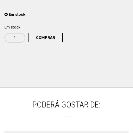
Em stock
Em stock
COMPRAR
Quantidade
de
"O
Desconfiado"
-
reprodução
com
Passepartout
PODERÁ GOSTAR DE: