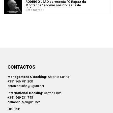
RODRIGO LEÃO apresenta “O Rapaz da
Montanha” ao vivo nos Coliseus de
Lisboa e Porto
Read more >>
CONTACTOS
Management & Booking:
António Cunha
+351 966 781 200
antoniocunha@uguru.net
International Booking:
Carmo Cruz
+351 969 531 745
carmocruz@uguru.net
UGURU: