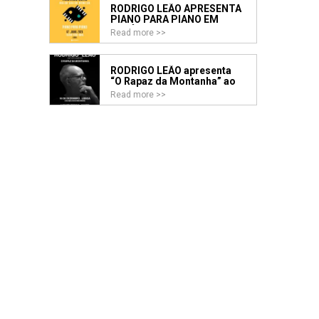
RODRIGO LEÃO APRESENTA
PIANO PARA PIANO EM
FAMÍLIA
Read more >>
RODRIGO LEÃO apresenta
“O Rapaz da Montanha” ao
vivo nos Coliseus de Lisboa
Read more >>
e Porto