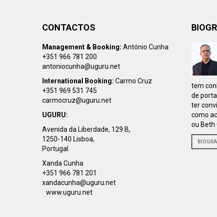
CONTACTOS
BIOGR
Management & Booking:
António Cunha
+351 966 781 200
antoniocunha@uguru.net
International Booking:
Carmo Cruz
tem conh
+351 969 531 745
de porta
carmocruz@uguru.net
ter conv
UGURU:
como ac
ou Beth 
Avenida da Liberdade, 129 B,
1250-140 Lisboa,
BIOGRA
Portugal
Xanda Cunha
+351 966 781 201
xandacunha@uguru.net
www.uguru.net