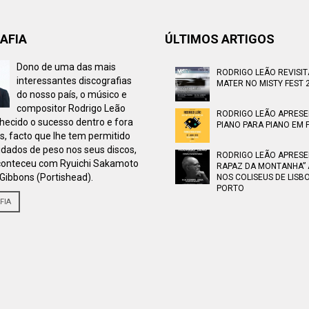
AFIA
ÚLTIMOS ARTIGOS
Dono de uma das mais
RODRIGO LEÃO REVISI
interessantes discografias
MATER NO MISTY FEST 
do nosso país, o músico e
compositor Rodrigo Leão
RODRIGO LEÃO APRES
ecido o sucesso dentro e fora
PIANO PARA PIANO EM F
s, facto que lhe tem permitido
idados de peso nos seus discos,
RODRIGO LEÃO APRESE
onteceu com Ryuichi Sakamoto
RAPAZ DA MONTANHA” 
Gibbons (Portishead).
NOS COLISEUS DE LISB
PORTO
FIA