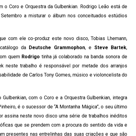
m o Coro e Orquestra da Gulbenkian. Rodrigo Leão está de
de Setembro a misturar o álbum nos conceituados estúdios
 que com ele co-produz este novo disco, Tobias Lhemann,
 catálogo da
Deutsche Grammophon
, e
Steve Bartek
,
, com quem
Rodrigo
tinha já colaborado na banda sonora de
ek neste trabalho é responsável por metade dos arranjos
sabilidade de Carlos Tony Gomes, músico e violoncelista do
 Gulbenkian, com o Coro e a Orquestra Gulbenkian, integra
Pinheiro, é o sucessor de “A Montanha Mágica”, o seu último
or assina neste novo disco uma série de trabalhos inéditos
óficas que se prendem com a procura do sentido da vida e
m presentes nas entrelinhas das suas criações e que são