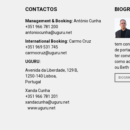
CONTACTOS
BIOGR
Management & Booking:
António Cunha
+351 966 781 200
antoniocunha@uguru.net
International Booking:
Carmo Cruz
tem conh
+351 969 531 745
de porta
carmocruz@uguru.net
ter conv
UGURU:
como ac
ou Beth 
Avenida da Liberdade, 129 B,
1250-140 Lisboa,
BIOGRA
Portugal
Xanda Cunha
+351 966 781 201
xandacunha@uguru.net
www.uguru.net