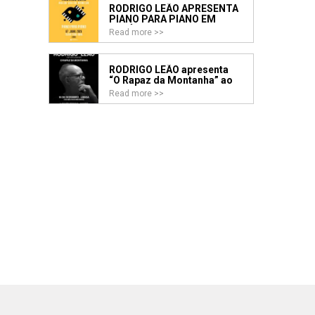
RODRIGO LEÃO APRESENTA
PIANO PARA PIANO EM
FAMÍLIA
Read more >>
RODRIGO LEÃO apresenta
“O Rapaz da Montanha” ao
vivo nos Coliseus de Lisboa
Read more >>
e Porto