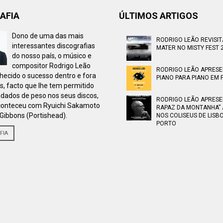
AFIA
ÚLTIMOS ARTIGOS
Dono de uma das mais
RODRIGO LEÃO REVISI
interessantes discografias
MATER NO MISTY FEST 
do nosso país, o músico e
compositor Rodrigo Leão
RODRIGO LEÃO APRES
ecido o sucesso dentro e fora
PIANO PARA PIANO EM F
s, facto que lhe tem permitido
idados de peso nos seus discos,
RODRIGO LEÃO APRESE
onteceu com Ryuichi Sakamoto
RAPAZ DA MONTANHA” 
Gibbons (Portishead).
NOS COLISEUS DE LISB
PORTO
FIA