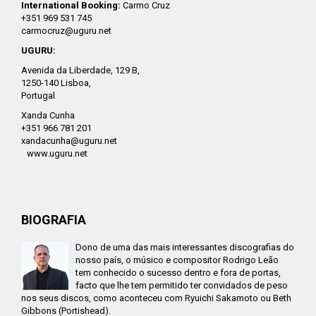
International Booking:
Carmo Cruz
+351 969 531 745
carmocruz@uguru.net
UGURU:
Avenida da Liberdade, 129 B,
1250-140 Lisboa,
Portugal
Xanda Cunha
+351 966 781 201
xandacunha@uguru.net
www.uguru.net
BIOGRAFIA
Dono de uma das mais interessantes discografias do
nosso país, o músico e compositor Rodrigo Leão
tem conhecido o sucesso dentro e fora de portas,
facto que lhe tem permitido ter convidados de peso
nos seus discos, como aconteceu com Ryuichi Sakamoto ou Beth
Gibbons (Portishead).