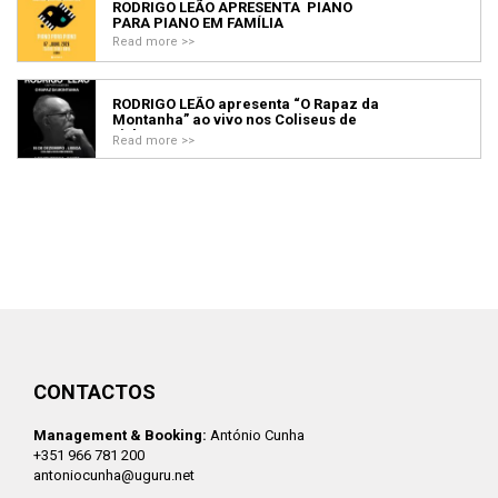
RODRIGO LEÃO APRESENTA PIANO
PARA PIANO EM FAMÍLIA
Read more >>
RODRIGO LEÃO apresenta “O Rapaz da
Montanha” ao vivo nos Coliseus de
Lisboa e Porto
Read more >>
CONTACTOS
Management & Booking:
António Cunha
+351 966 781 200
antoniocunha@uguru.net