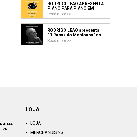
RODRIGO LEÃO APRESENTA
PIANO PARA PIANO EM
FAMÍLIA
Read more >>
RODRIGO LEÃO apresenta
“O Rapaz da Montanha” ao
vivo nos Coliseus de Lisboa
Read more >>
e Porto
LOJA
LOJA
TA ALMA
2026
MERCHANDISING