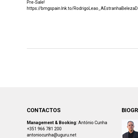
Pre-Sale!
https://bmgspain.lnk.to/RodrigoLeao_AEstranhaBeleza
CONTACTOS
BIOGR
Management & Booking:
António Cunha
+351 966 781 200
antoniocunha@uguru.net