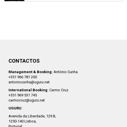
CONTACTOS
Management & Booking:
António Cunha
+351 966 781 200
antoniocunha@uguru.net
International Booking:
Carmo Cruz
+351 969 531 745
carmocruz@uguru.net
UGURU:
Avenida da Liberdade, 129 B,
1250-140 Lisboa,
Portugal