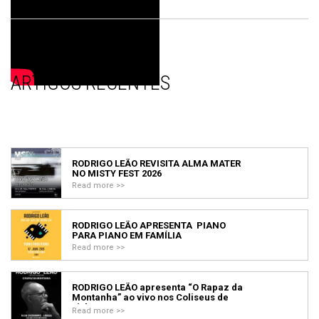
ARTIGOS RECENTES
RODRIGO LEÃO REVISITA ALMA MATER
NO MISTY FEST 2026
Read more >>
RODRIGO LEÃO APRESENTA PIANO
PARA PIANO EM FAMÍLIA
Read more >>
RODRIGO LEÃO apresenta “O Rapaz da
Montanha” ao vivo nos Coliseus de
Lisboa e Porto
Read more >>