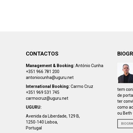
CONTACTOS
BIOGR
Management & Booking:
António Cunha
+351 966 781 200
antoniocunha@uguru.net
International Booking:
Carmo Cruz
tem conh
+351 969 531 745
de porta
carmocruz@uguru.net
ter conv
UGURU:
como ac
ou Beth 
Avenida da Liberdade, 129 B,
1250-140 Lisboa,
BIOGRA
Portugal