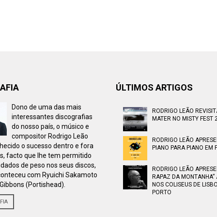
AFIA
ÚLTIMOS ARTIGOS
Dono de uma das mais
RODRIGO LEÃO REVISI
interessantes discografias
MATER NO MISTY FEST 
do nosso país, o músico e
compositor Rodrigo Leão
RODRIGO LEÃO APRES
ecido o sucesso dentro e fora
PIANO PARA PIANO EM F
s, facto que lhe tem permitido
idados de peso nos seus discos,
RODRIGO LEÃO APRESE
onteceu com Ryuichi Sakamoto
RAPAZ DA MONTANHA” 
Gibbons (Portishead).
NOS COLISEUS DE LISB
PORTO
FIA