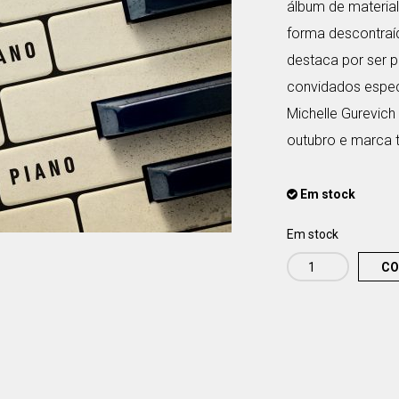
álbum de material 
forma descontraí
destaca por ser p
convidados especi
Michelle Gurevich
outubro e marca 
Em stock
Em stock
CO
Quantidade
de
Rodrigo
Leão
-
Piano
Para
Piano