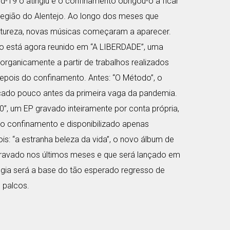
-19 o atingiu e o confinamento obrigou-o a ficar
região do Alentejo. Ao longo dos meses que
atureza, novas músicas começaram a aparecer.
ho está agora reunido em “A LIBERDADE”, uma
u organicamente a partir de trabalhos realizados
depois do confinamento. Antes: “O Método”, o
nçado pouco antes da primeira vaga da pandemia.
20”, um EP gravado inteiramente por conta própria,
o confinamento e disponibilizado apenas
ois: “a estranha beleza da vida”, o novo álbum de
 gravado nos últimos meses e que será lançado em
logia será a base do tão esperado regresso de
 palcos.