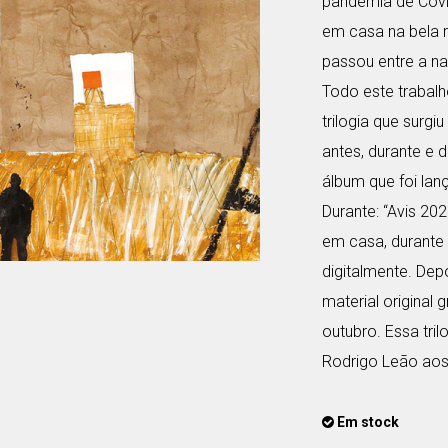
pandemia de Covid
em casa na bela 
passou entre a n
Todo este trabal
trilogia que surgi
antes, durante e 
álbum que foi la
Durante: “Avis 20
em casa, durante 
digitalmente. Dep
material original
outubro. Essa tri
Rodrigo Leão aos
Em stock