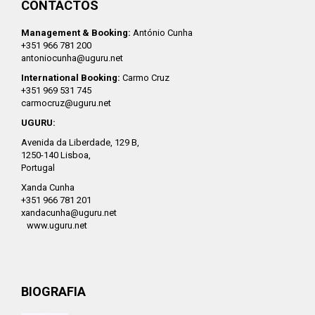
CONTACTOS
Management & Booking:
António Cunha
+351 966 781 200
antoniocunha@uguru.net
International Booking:
Carmo Cruz
+351 969 531 745
carmocruz@uguru.net
UGURU:
Avenida da Liberdade, 129 B,
1250-140 Lisboa,
Portugal
Xanda Cunha
+351 966 781 201
xandacunha@uguru.net
www.uguru.net
BIOGRAFIA