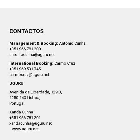
CONTACTOS
Management & Booking:
António Cunha
+351 966 781 200
antoniocunha@uguru.net
International Booking:
Carmo Cruz
+351 969 531 745
carmocruz@uguru.net
UGURU:
Avenida da Liberdade, 129 B,
1250-140 Lisboa,
Portugal
Xanda Cunha
+351 966 781 201
xandacunha@uguru.net
www.uguru.net